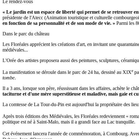
Le rendez-vous
« Le jardin est un espace de liberté qui permet de se retrouver ent
présidente de l'Atecc (Animation touristique et culturelle combourgeo
en fonction de sa personnalité et de son mode de vie. »
Parmi les 80
Dans le parc du château
Les Floréales apprécient les créations d'art, en invitant une quarantain
médiévales...
L'Orée des artistes proposera aussi des peintures, sculptures, céramiques
e
La manifestation se déroule dans le parc de 24 ha, dessiné au XIX
pa
tombe
.
Il a 3 ans, lorsque son père, réussissant dans les affaires, achète le
taciturne et d'une mère superstitieuse et maladive, mais gaie et cul
La comtesse de La Tour-du-Pin est aujourd'hui la propriétaire des lieux,
Après trois éditions des Médiévales, les Floréales redeviennent « ro
politique est né à Saint-Malo, mais il a grandi face au Lac tranquille.
Cet événement lancera l'année de commémoration, à Combourg. Ave