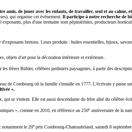
re amis, de jouer avec les enfants, de travailler, seul et au calme, 
ises), qui organise cet événement.
Il participe à notre recherche de bi
 exposants, plus d'une trentaine sont pépiniéristes, producteurs horticulte
e d'exposants bretons. Leurs produits : huiles essentielles, bijoux, savons
, objets d'art pour la décoration intérieure et extérieure.
r les frères Bühler, célèbres jardiniers paysagistes, à partir des descr
 château de Combourg où la famille s'installe en 1777. L'écrivain y pass
tivée ».
 qui se visitent. Elle est aussi descendante du frère aîné du célèbre écr
e
mantiques », comme en 2010, en référence au 250
anniversaire de la na
e
c notamment le 20
prix Combourg-Chateaubriand, samedi 8 septembre. Un