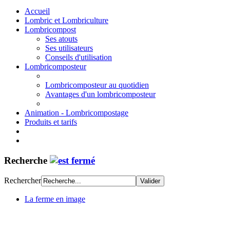
Accueil
Lombric et Lombriculture
Lombricompost
Ses atouts
Ses utilisateurs
Conseils d'utilisation
Lombricomposteur
Lombricomposteur au quotidien
Avantages d'un lombricomposteur
Animation - Lombricompostage
Produits et tarifs
Recherche
Rechercher
La ferme en image