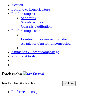
Accueil
Lombric et Lombriculture
Lombricompost
Ses atouts
Ses utilisateurs
Conseils d'utilisation
Lombricomposteur
Lombricomposteur au quotidien
Avantages d'un lombricomposteur
Animation - Lombricompostage
Produits et tarifs
Recherche
Rechercher
La ferme en image