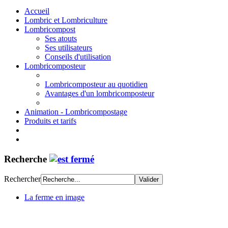
Accueil
Lombric et Lombriculture
Lombricompost
Ses atouts
Ses utilisateurs
Conseils d'utilisation
Lombricomposteur
Lombricomposteur au quotidien
Avantages d'un lombricomposteur
Animation - Lombricompostage
Produits et tarifs
Recherche
Rechercher
La ferme en image