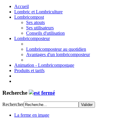
Accueil
Lombric et Lombriculture
Lombricompost
Ses atouts
Ses utilisateurs
Conseils d'utilisation
Lombricomposteur
Lombricomposteur au quotidien
Avantages d'un lombricomposteur
Animation - Lombricompostage
Produits et tarifs
Recherche
Rechercher
La ferme en image