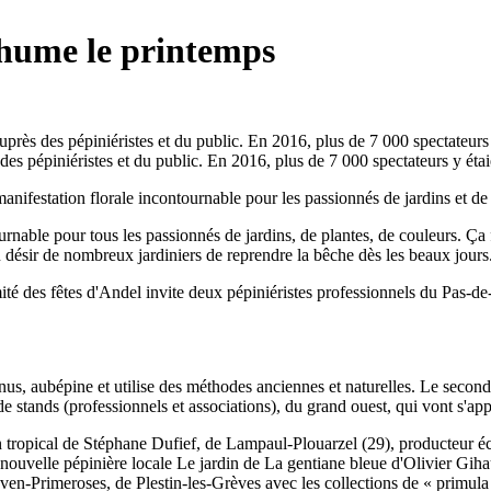
 hume le printemps
es pépiniéristes et du public. En 2016, plus de 7 000 spectateurs y étaie
nifestation florale incontournable pour les passionnés de jardins et de 
nable pour tous les passionnés de jardins, de plantes, de couleurs. Ça 
u désir de nombreux jardiniers de reprendre la bêche dès les beaux jours
ité des fêtes d'Andel invite deux pépiniéristes professionnels du Pas-de
us, aubépine et utilise des méthodes anciennes et naturelles. Le second, 
 de stands (professionnels et associations), du grand ouest, qui vont s'ap
 tropical de Stéphane Dufief, de Lampaul-Plouarzel (29), producteur é
nouvelle pépinière locale Le jardin de La gentiane bleue d'Olivier Gih
en-Primeroses, de Plestin-les-Grèves avec les collections de
« primula 