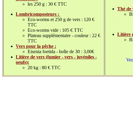
les 250 g : 30 € TTC
Thé de 
Lombricomposteurs :
Bi
Eco-worms et 250 g de vers : 120 €
TTC
Eco-worms vide : 105 € TTC
Litière 
Plateau supplémentaire - couleur : 22 €
B
TTC
Vers pour la pêche :
Eisenia foetida - boîte de 30 : 3,00€
Litière de vers (fumier - vers - juvéniles -
Veu
oeufs):
20 kg : 80 € TTC