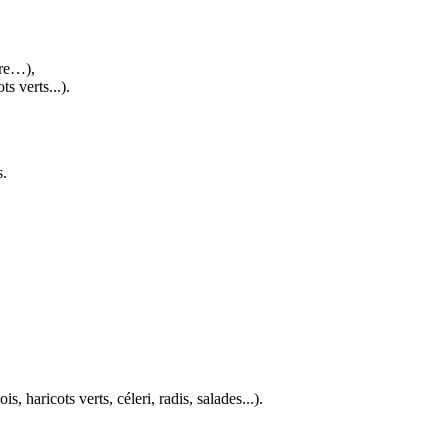
ure…),
s verts...).
s.
s, haricots verts, céleri, radis, salades...).