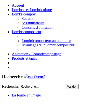
Accueil
Lombric et Lombriculture
Lombricompost
Ses atouts
Ses utilisateurs
Conseils d'utilisation
Lombricomposteur
Lombricomposteur au quotidien
Avantages d'un lombricomposteur
Animation - Lombricompostage
Produits et tarifs
Recherche
Rechercher
La ferme en image