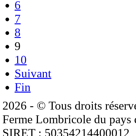
6
7
8
9
10
Suivant
Fin
2026 - © Tous droits réserv
Ferme Lombricole du pays d
SIRET : 50354214400012