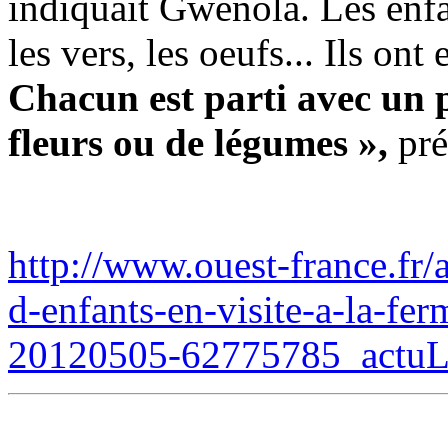
indiquait Gwénola. Les enfa
les vers, les oeufs... Ils on
C
hacun est parti avec un 
fleurs ou de légumes »,
pré
http://www.ouest-france.fr/
d-enfants-en-visite-a-la-f
20120505-62775785_actuL