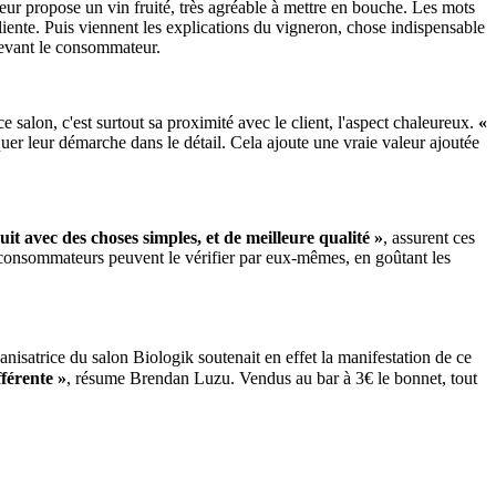
leur propose un vin fruité, très agréable à mettre en bouche. Les mots
cliente. Puis viennent les explications du vigneron, chose indispensable
 devant le consommateur.
 salon, c'est surtout sa proximité avec le client, l'aspect chaleureux.
«
iquer leur démarche dans le détail. Cela ajoute une vraie valeur ajoutée
it avec des choses simples, et de meilleure qualité »
, assurent ces
 Les consommateurs peuvent le vérifier par eux-mêmes, en goûtant les
nisatrice du salon Biologik soutenait en effet la manifestation de ce
férente »
, résume Brendan Luzu.
Vendus au bar à 3€ le bonnet, tout