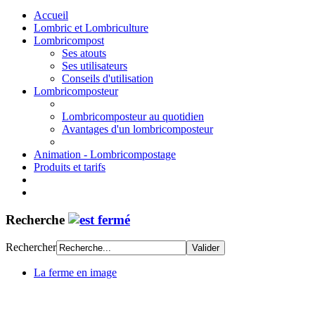
Accueil
Lombric et Lombriculture
Lombricompost
Ses atouts
Ses utilisateurs
Conseils d'utilisation
Lombricomposteur
Lombricomposteur au quotidien
Avantages d'un lombricomposteur
Animation - Lombricompostage
Produits et tarifs
Recherche
Rechercher
La ferme en image