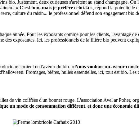
s vins bio. Justement, deux curieuses s'arrêtent au stand champagne. On 
vaincre.
« C'est bon, mais je préfère celui-là »
, répond la potentielle 
a terre, culture du raisin... le professionnel défend son engagement bio
chaque année. Pour les exposants comme pour les clients, l'avantage de ce
une des exposantes. Ici, les professionnels de la filière bio peuvent expl
roducteurs croient en l'avenir du bio.
« Nous voulons un avenir constru
les d'halloween. Fromages, bières, huiles essentielles, ici, tout est bio.
les de vin coiffées d'un bonnet rouge. L'association Avel ar Poher, orga
ique un mode de consommation différent, et donc une économie dif