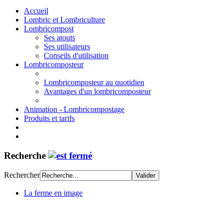
Accueil
Lombric et Lombriculture
Lombricompost
Ses atouts
Ses utilisateurs
Conseils d'utilisation
Lombricomposteur
Lombricomposteur au quotidien
Avantages d'un lombricomposteur
Animation - Lombricompostage
Produits et tarifs
Recherche
Rechercher
La ferme en image