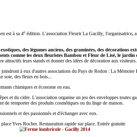
e
en est à sa 4
édition. L'association Fleurir La Gacilly
,
l'organisatrice
,
a 
 exotiques, des légumes anciens, des graminées, des décorations extér
résents comme les deux fleuristes
Bambou
et
Fleur de Lisé
,
le jardin
re attractifs leurs stands et donner des idées de décoration aux visiteurs.
e joindront à eux d'autres associations du Pays de Redon : La Mémoire Fr
 soie, des fleurs en bois...
intrants chimiques et économe en eau.
pes et du cidre. L'association organise un jeu des enveloppes toutes gagna
ront de remporter des produits cosmétiques ou du linge de maison.
essionnels et des passionnés et d'échanger avec eux.
 place Yves Rocher. Restauration rapide sur place. Entrée gratuite